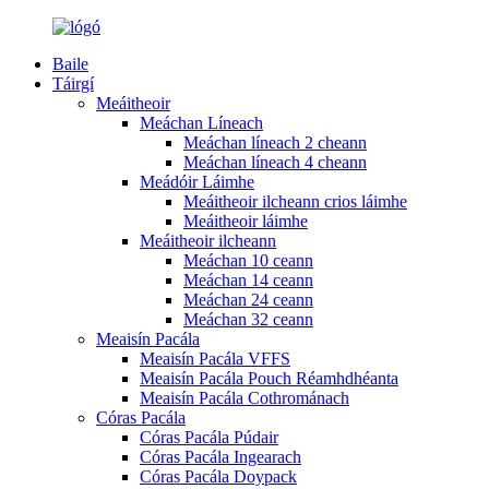
Baile
Táirgí
Meáitheoir
Meáchan Líneach
Meáchan líneach 2 cheann
Meáchan líneach 4 cheann
Meádóir Láimhe
Meáitheoir ilcheann crios láimhe
Meáitheoir láimhe
Meáitheoir ilcheann
Meáchan 10 ceann
Meáchan 14 ceann
Meáchan 24 ceann
Meáchan 32 ceann
Meaisín Pacála
Meaisín Pacála VFFS
Meaisín Pacála Pouch Réamhdhéanta
Meaisín Pacála Cothrománach
Córas Pacála
Córas Pacála Púdair
Córas Pacála Ingearach
Córas Pacála Doypack