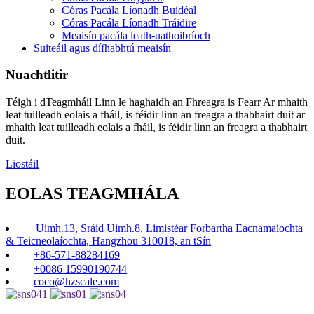
Córas Pacála Líonadh Buidéal
Córas Pacála Líonadh Tráidire
Meaisín pacála leath-uathoibríoch
Suiteáil agus dífhabhtú meaisín
Nuachtlitir
Téigh i dTeagmháil Linn le haghaidh an Fhreagra is Fearr Ar mhaith
leat tuilleadh eolais a fháil, is féidir linn an freagra a thabhairt duit ar
mhaith leat tuilleadh eolais a fháil, is féidir linn an freagra a thabhairt
duit.
Liostáil
EOLAS TEAGMHÁLA
Uimh.13, Sráid Uimh.8, Limistéar Forbartha Eacnamaíochta
& Teicneolaíochta, Hangzhou 310018, an tSín
+86-571-88284169
+0086 15990190744
coco@hzscale.com