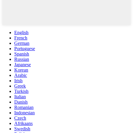
English
French
German
Portuguese
Spanish
Russian
Japanese
Korean
Arabic
Irish
Greek
Turkish
Italian
Danish
Romanian
Indonesian
Czech
Afrikaans
Swedish