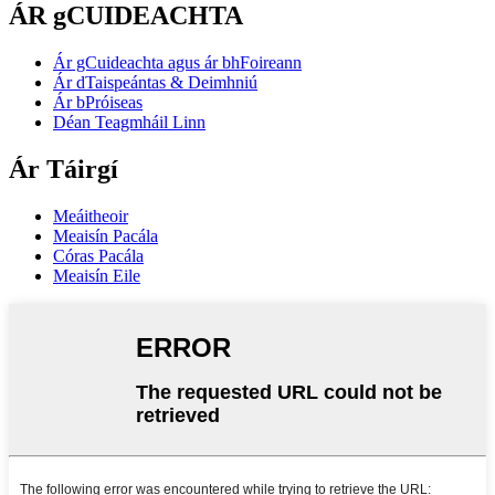
ÁR gCUIDEACHTA
Ár gCuideachta agus ár bhFoireann
Ár dTaispeántas & Deimhniú
Ár bPróiseas
Déan Teagmháil Linn
Ár Táirgí
Meáitheoir
Meaisín Pacála
Córas Pacála
Meaisín Eile