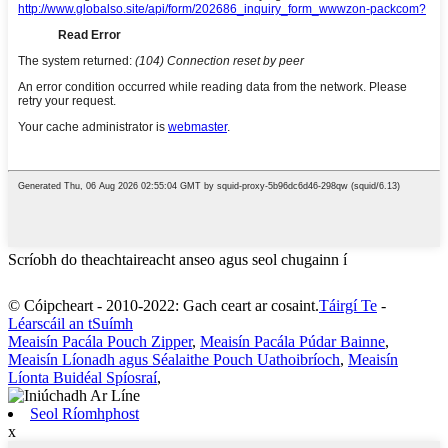
Scríobh do theachtaireacht anseo agus seol chugainn í
© Cóipcheart - 2010-2022: Gach ceart ar cosaint.
Táirgí Te
-
Léarscáil an tSuímh
Meaisín Pacála Pouch Zipper
,
Meaisín Pacála Púdar Bainne
,
Meaisín Líonadh agus Séalaithe Pouch Uathoibríoch
,
Meaisín
Líonta Buidéal Spíosraí
,
Seol Ríomhphost
x