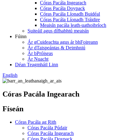
Córas Pacála Ingearach
Córas Pacála Doypack
Córas Pacála Líonadh Buidéal
Córas Pacála Líonadh Tráidire
Meaisín pacála leath-uathoibríoch
Suiteáil agus dífhabhtú meaisín
Fúinn
Ár gCuideachta agus ár bhFoireann
Ár dTaispeántas & Deimhniú
Ár bPróiseas
Ár Nuacht
Déan Teagmháil Linn
English
Córas Pacála Ingearach
Físeán
Córas Pacála ag Rith
Córas Pacála Púdair
Córas Pacála Ingearach
Córas Pacála Doypack