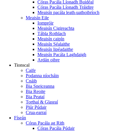
Córas Pacála Líonadh Buidéal
Córas Pacála Líonadh Tráidire
Meaisín pacála leath-uathoibríoch
Meaisín Eile
Iompróir
Meaisín Cigireachta
Tábla Rothlach
Meaisín caipín
Meaisín Séalaithe
Meaisín lipéadaithe
Meaisín Pacála Laghdaigh
Ardán oibre
Tionscal
Caife
Podanna níocháin
Cnáib
Bia Sneiceanna
Bia Reoite
Bia Peataí
Torthaí & Glasraí
Plúr Púdair
Crua-earraí
Físeán
Córas Pacála ag Rith
Córas Pacála Púdair