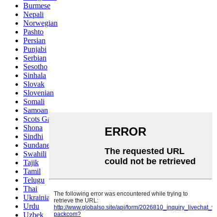
Burmese
Nepali
Norwegian
Pashto
Persian
Punjabi
Serbian
Sesotho
Sinhala
Slovak
Slovenian
Somali
Samoan
Scots Gaelic
Shona
Sindhi
Sundanese
Swahili
Tajik
Tamil
Telugu
Thai
Ukrainian
Urdu
Uzbek