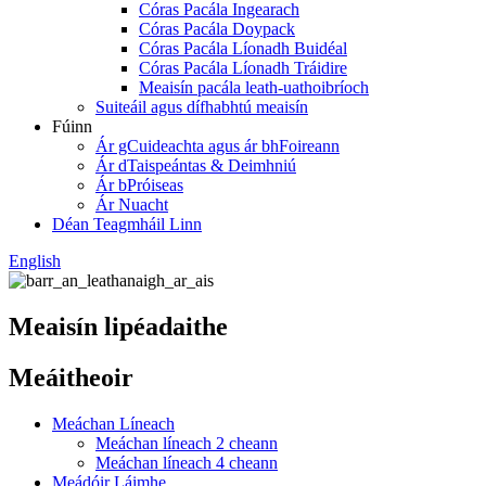
Córas Pacála Ingearach
Córas Pacála Doypack
Córas Pacála Líonadh Buidéal
Córas Pacála Líonadh Tráidire
Meaisín pacála leath-uathoibríoch
Suiteáil agus dífhabhtú meaisín
Fúinn
Ár gCuideachta agus ár bhFoireann
Ár dTaispeántas & Deimhniú
Ár bPróiseas
Ár Nuacht
Déan Teagmháil Linn
English
Meaisín lipéadaithe
Meáitheoir
Meáchan Líneach
Meáchan líneach 2 cheann
Meáchan líneach 4 cheann
Meádóir Láimhe