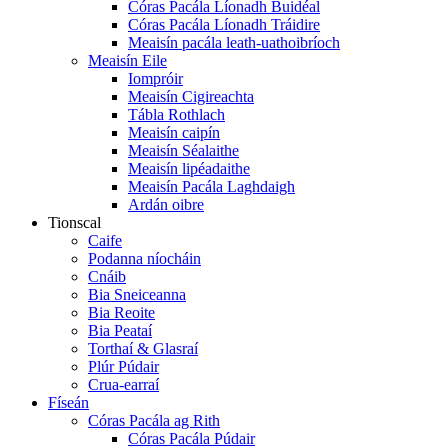
Córas Pacála Líonadh Buidéal
Córas Pacála Líonadh Tráidire
Meaisín pacála leath-uathoibríoch
Meaisín Eile
Iompróir
Meaisín Cigireachta
Tábla Rothlach
Meaisín caipín
Meaisín Séalaithe
Meaisín lipéadaithe
Meaisín Pacála Laghdaigh
Ardán oibre
Tionscal
Caife
Podanna níocháin
Cnáib
Bia Sneiceanna
Bia Reoite
Bia Peataí
Torthaí & Glasraí
Plúr Púdair
Crua-earraí
Físeán
Córas Pacála ag Rith
Córas Pacála Púdair