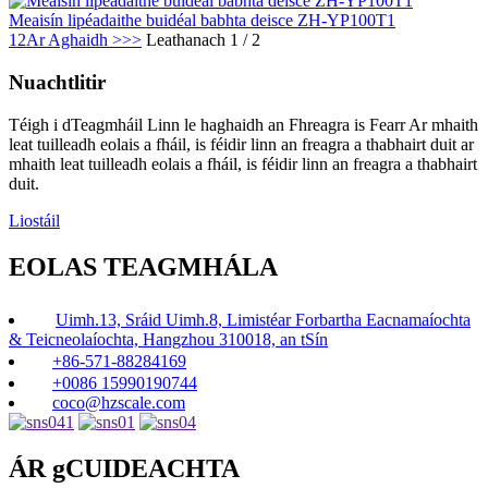
Meaisín lipéadaithe buidéal babhta deisce ZH-YP100T1
1
2
Ar Aghaidh >
>>
Leathanach 1 / 2
Nuachtlitir
Téigh i dTeagmháil Linn le haghaidh an Fhreagra is Fearr Ar mhaith
leat tuilleadh eolais a fháil, is féidir linn an freagra a thabhairt duit ar
mhaith leat tuilleadh eolais a fháil, is féidir linn an freagra a thabhairt
duit.
Liostáil
EOLAS TEAGMHÁLA
Uimh.13, Sráid Uimh.8, Limistéar Forbartha Eacnamaíochta
& Teicneolaíochta, Hangzhou 310018, an tSín
+86-571-88284169
+0086 15990190744
coco@hzscale.com
ÁR gCUIDEACHTA