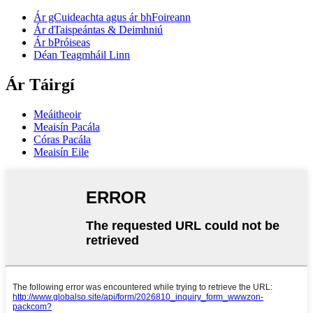
Ár gCuideachta agus ár bhFoireann
Ár dTaispeántas & Deimhniú
Ár bPróiseas
Déan Teagmháil Linn
Ár Táirgí
Meáitheoir
Meaisín Pacála
Córas Pacála
Meaisín Eile