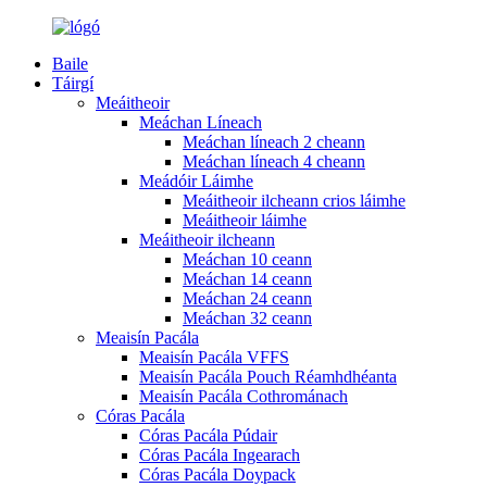
Baile
Táirgí
Meáitheoir
Meáchan Líneach
Meáchan líneach 2 cheann
Meáchan líneach 4 cheann
Meádóir Láimhe
Meáitheoir ilcheann crios láimhe
Meáitheoir láimhe
Meáitheoir ilcheann
Meáchan 10 ceann
Meáchan 14 ceann
Meáchan 24 ceann
Meáchan 32 ceann
Meaisín Pacála
Meaisín Pacála VFFS
Meaisín Pacála Pouch Réamhdhéanta
Meaisín Pacála Cothrománach
Córas Pacála
Córas Pacála Púdair
Córas Pacála Ingearach
Córas Pacála Doypack