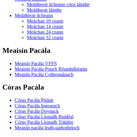
Meáitheoir ilcheann crios láimhe
Meáitheoir láimhe
Meáitheoir ilcheann
Meáchan 10 ceann
Meáchan 14 ceann
Meáchan 24 ceann
Meáchan 32 ceann
Meaisín Pacála
Meaisín Pacála VFFS
Meaisín Pacála Pouch Réamhdhéanta
Meaisín Pacála Cothrománach
Córas Pacála
Córas Pacála Púdair
Córas Pacála Ingearach
Córas Pacála Doypack
Córas Pacála Líonadh Buidéal
Córas Pacála Líonadh Tráidire
Meaisín pacála leath-uathoibríoch