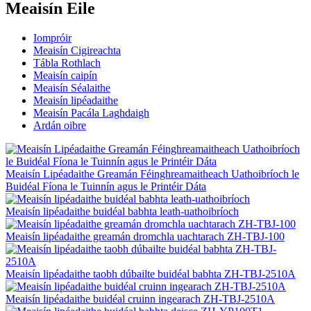
Meaisín Eile
Iompróir
Meaisín Cigireachta
Tábla Rothlach
Meaisín caipín
Meaisín Séalaithe
Meaisín lipéadaithe
Meaisín Pacála Laghdaigh
Ardán oibre
Meaisín Lipéadaithe Greamán Féinghreamaitheach Uathoibríoch le
Buidéal Fíona le Tuinnín agus le Printéir Dáta
Meaisín lipéadaithe buidéal babhta leath-uathoibríoch
Meaisín lipéadaithe greamán dromchla uachtarach ZH-TBJ-100
Meaisín lipéadaithe taobh dúbailte buidéal babhta ZH-TBJ-2510A
Meaisín lipéadaithe buidéal cruinn ingearach ZH-TBJ-2510A