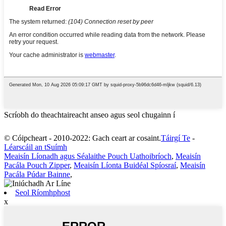
Scríobh do theachtaireacht anseo agus seol chugainn í
© Cóipcheart - 2010-2022: Gach ceart ar cosaint.
Táirgí Te
-
Léarscáil an tSuímh
Meaisín Líonadh agus Séalaithe Pouch Uathoibríoch
,
Meaisín
Pacála Pouch Zipper
,
Meaisín Líonta Buidéal Spíosraí
,
Meaisín
Pacála Púdar Bainne
,
Seol Ríomhphost
x