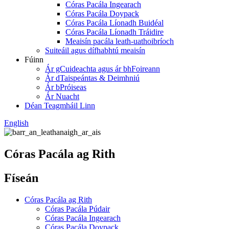
Córas Pacála Ingearach
Córas Pacála Doypack
Córas Pacála Líonadh Buidéal
Córas Pacála Líonadh Tráidire
Meaisín pacála leath-uathoibríoch
Suiteáil agus dífhabhtú meaisín
Fúinn
Ár gCuideachta agus ár bhFoireann
Ár dTaispeántas & Deimhniú
Ár bPróiseas
Ár Nuacht
Déan Teagmháil Linn
English
Córas Pacála ag Rith
Físeán
Córas Pacála ag Rith
Córas Pacála Púdair
Córas Pacála Ingearach
Córas Pacála Doypack