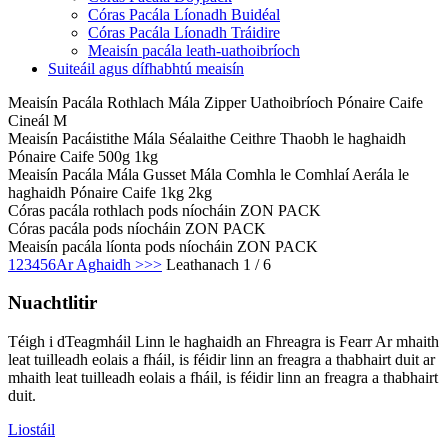
Córas Pacála Líonadh Buidéal
Córas Pacála Líonadh Tráidire
Meaisín pacála leath-uathoibríoch
Suiteáil agus dífhabhtú meaisín
Meaisín Pacála Rothlach Mála Zipper Uathoibríoch Pónaire Caife
Cineál M
Meaisín Pacáistithe Mála Séalaithe Ceithre Thaobh le haghaidh
Pónaire Caife 500g 1kg
Meaisín Pacála Mála Gusset Mála Comhla le Comhlaí Aerála le
haghaidh Pónaire Caife 1kg 2kg
Córas pacála rothlach pods níocháin ZON PACK
Córas pacála pods níocháin ZON PACK
Meaisín pacála líonta pods níocháin ZON PACK
1
2
3
4
5
6
Ar Aghaidh >
>>
Leathanach 1 / 6
Nuachtlitir
Téigh i dTeagmháil Linn le haghaidh an Fhreagra is Fearr Ar mhaith
leat tuilleadh eolais a fháil, is féidir linn an freagra a thabhairt duit ar
mhaith leat tuilleadh eolais a fháil, is féidir linn an freagra a thabhairt
duit.
Liostáil