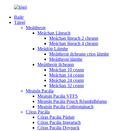
Baile
Táirgí
Meáitheoir
Meáchan Líneach
Meáchan líneach 2 cheann
Meáchan líneach 4 cheann
Meádóir Láimhe
Meáitheoir ilcheann crios láimhe
Meáitheoir láimhe
Meáitheoir ilcheann
Meáchan 10 ceann
Meáchan 14 ceann
Meáchan 24 ceann
Meáchan 32 ceann
Meaisín Pacála
Meaisín Pacála VFFS
Meaisín Pacála Pouch Réamhdhéanta
Meaisín Pacála Cothrománach
Córas Pacála
Córas Pacála Púdair
Córas Pacála Ingearach
Córas Pacála Doypack