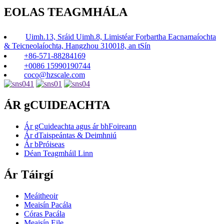
EOLAS TEAGMHÁLA
Uimh.13, Sráid Uimh.8, Limistéar Forbartha Eacnamaíochta
& Teicneolaíochta, Hangzhou 310018, an tSín
+86-571-88284169
+0086 15990190744
coco@hzscale.com
ÁR gCUIDEACHTA
Ár gCuideachta agus ár bhFoireann
Ár dTaispeántas & Deimhniú
Ár bPróiseas
Déan Teagmháil Linn
Ár Táirgí
Meáitheoir
Meaisín Pacála
Córas Pacála
Meaisín Eile