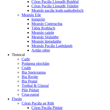
Córas Pacála Líonadh Buidéal
Córas Pacála Líonadh Tráidire
Meaisín pacála leath-uathoibríoch
Meaisín Eile
Iompróir
Meaisín Cigireachta
Tábla Rothlach
Meaisín caipín
Meaisín Séalaithe
Meaisín lipéadaithe
Meaisín Pacála Laghdaigh
Ardán oibre
Tionscal
Caife
Podanna níocháin
Cnáib
Bia Sneiceanna
Bia Reoite
Bia Peataí
Torthaí & Glasraí
Plúr Púdair
Crua-earraí
Físeán
Córas Pacála ag Rith
Córas Pacála Púdair