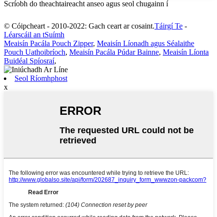
Scríobh do theachtaireacht anseo agus seol chugainn í
© Cóipcheart - 2010-2022: Gach ceart ar cosaint.
Táirgí Te
-
Léarscáil an tSuímh
Meaisín Pacála Pouch Zipper
,
Meaisín Líonadh agus Séalaithe
Pouch Uathoibríoch
,
Meaisín Pacála Púdar Bainne
,
Meaisín Líonta
Buidéal Spíosraí
,
Seol Ríomhphost
x