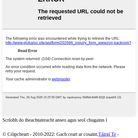
Scríobh do theachtaireacht anseo agus seol chugainn í
© Cóipcheart - 2010-2022: Gach ceart ar cosaint.
Táirgí Te
-