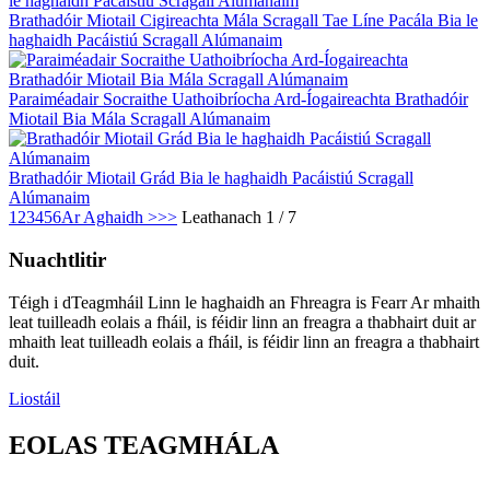
Brathadóir Miotail Cigireachta Mála Scragall Tae Líne Pacála Bia le
haghaidh Pacáistiú Scragall Alúmanaim
Paraiméadair Socraithe Uathoibríocha Ard-Íogaireachta Brathadóir
Miotail Bia Mála Scragall Alúmanaim
Brathadóir Miotail Grád Bia le haghaidh Pacáistiú Scragall
Alúmanaim
1
2
3
4
5
6
Ar Aghaidh >
>>
Leathanach 1 / 7
Nuachtlitir
Téigh i dTeagmháil Linn le haghaidh an Fhreagra is Fearr Ar mhaith
leat tuilleadh eolais a fháil, is féidir linn an freagra a thabhairt duit ar
mhaith leat tuilleadh eolais a fháil, is féidir linn an freagra a thabhairt
duit.
Liostáil
EOLAS TEAGMHÁLA