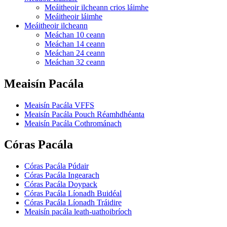
Meáitheoir ilcheann crios láimhe
Meáitheoir láimhe
Meáitheoir ilcheann
Meáchan 10 ceann
Meáchan 14 ceann
Meáchan 24 ceann
Meáchan 32 ceann
Meaisín Pacála
Meaisín Pacála VFFS
Meaisín Pacála Pouch Réamhdhéanta
Meaisín Pacála Cothrománach
Córas Pacála
Córas Pacála Púdair
Córas Pacála Ingearach
Córas Pacála Doypack
Córas Pacála Líonadh Buidéal
Córas Pacála Líonadh Tráidire
Meaisín pacála leath-uathoibríoch