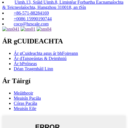
Uimh.13, Sráid Uimh.8, Limistéar Forbartha Eacnamaíochta
& Teicneolaíochta, Hangzhou 310018, an tSín
+86-571-88284169
+0086 15990190744
coco@hzscale.com
ÁR gCUIDEACHTA
Ár gCuideachta agus ár bhFoireann
Ár dTaispeántas & Deimhniú
Ár bPróiseas
Déan Teagmháil Linn
Ár Táirgí
Meáitheoir
Meaisín Pacála
Córas Pacála
Meaisín Eile