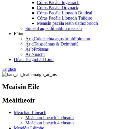
Córas Pacála Ingearach
Córas Pacála Doypack
Córas Pacála Líonadh Buidéal
Córas Pacála Líonadh Tráidire
Meaisín pacála leath-uathoibríoch
Suiteáil agus dífhabhtú meaisín
Fúinn
Ár gCuideachta agus ár bhFoireann
Ár dTaispeántas & Deimhniú
Ár bPróiseas
Ár Nuacht
Déan Teagmháil Linn
English
Meaisín Eile
Meáitheoir
Meáchan Líneach
Meáchan líneach 2 cheann
Meáchan líneach 4 cheann
Meádóir Láimhe