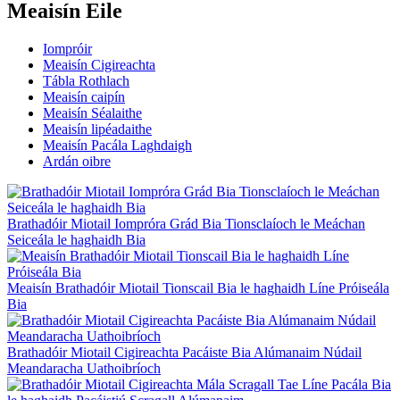
Meaisín Eile
Iompróir
Meaisín Cigireachta
Tábla Rothlach
Meaisín caipín
Meaisín Séalaithe
Meaisín lipéadaithe
Meaisín Pacála Laghdaigh
Ardán oibre
Brathadóir Miotail Iompróra Grád Bia Tionsclaíoch le Meáchan
Seiceála le haghaidh Bia
Meaisín Brathadóir Miotail Tionscail Bia le haghaidh Líne Próiseála
Bia
Brathadóir Miotail Cigireachta Pacáiste Bia Alúmanaim Núdail
Meandaracha Uathoibríoch