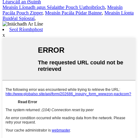
Léarscáil an tSuímh
Meaisín Líonadh agus Séalaithe Pouch Uathoibríoch
,
Meaisín
Pacála Pouch Zipper
,
Meaisín Pacála Púdar Bainne
,
Meaisín Líonta
Buidéal Spíosraí
,
Seol Ríomhphost
x