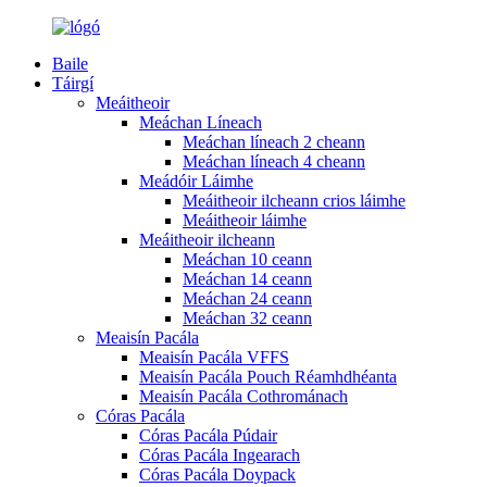
Baile
Táirgí
Meáitheoir
Meáchan Líneach
Meáchan líneach 2 cheann
Meáchan líneach 4 cheann
Meádóir Láimhe
Meáitheoir ilcheann crios láimhe
Meáitheoir láimhe
Meáitheoir ilcheann
Meáchan 10 ceann
Meáchan 14 ceann
Meáchan 24 ceann
Meáchan 32 ceann
Meaisín Pacála
Meaisín Pacála VFFS
Meaisín Pacála Pouch Réamhdhéanta
Meaisín Pacála Cothrománach
Córas Pacála
Córas Pacála Púdair
Córas Pacála Ingearach
Córas Pacála Doypack