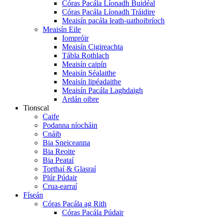
Córas Pacála Líonadh Buidéal
Córas Pacála Líonadh Tráidire
Meaisín pacála leath-uathoibríoch
Meaisín Eile
Iompróir
Meaisín Cigireachta
Tábla Rothlach
Meaisín caipín
Meaisín Séalaithe
Meaisín lipéadaithe
Meaisín Pacála Laghdaigh
Ardán oibre
Tionscal
Caife
Podanna níocháin
Cnáib
Bia Sneiceanna
Bia Reoite
Bia Peataí
Torthaí & Glasraí
Plúr Púdair
Crua-earraí
Físeán
Córas Pacála ag Rith
Córas Pacála Púdair