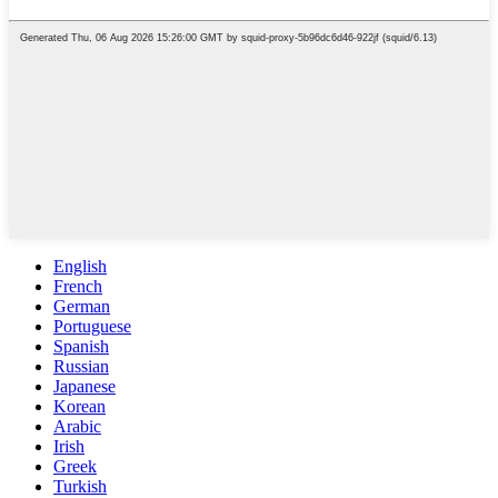
English
French
German
Portuguese
Spanish
Russian
Japanese
Korean
Arabic
Irish
Greek
Turkish