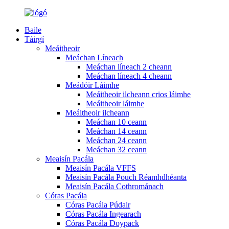
Baile
Táirgí
Meáitheoir
Meáchan Líneach
Meáchan líneach 2 cheann
Meáchan líneach 4 cheann
Meádóir Láimhe
Meáitheoir ilcheann crios láimhe
Meáitheoir láimhe
Meáitheoir ilcheann
Meáchan 10 ceann
Meáchan 14 ceann
Meáchan 24 ceann
Meáchan 32 ceann
Meaisín Pacála
Meaisín Pacála VFFS
Meaisín Pacála Pouch Réamhdhéanta
Meaisín Pacála Cothrománach
Córas Pacála
Córas Pacála Púdair
Córas Pacála Ingearach
Córas Pacála Doypack