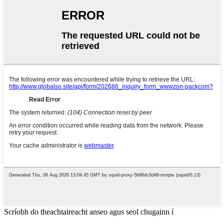
Scríobh do theachtaireacht anseo agus seol chugainn í