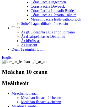
Córas Pacála Ingearach
Córas Pacála Doypack
Córas Pacála Líonadh Buidéal
Córas Pacála Líonadh Tráidire
Meaisín pacála leath-uathoibríoch
Suiteáil agus dífhabhtú meaisín
Fúinn
Ár gCuideachta agus ár bhFoireann
Ár dTaispeántas & Deimhniú
Ár bPróiseas
Ár Nuacht
Déan Teagmháil Linn
English
Meáchan 10 ceann
Meáitheoir
Meáchan Líneach
Meáchan líneach 2 cheann
Meáchan líneach 4 cheann
Meádóir Láimhe