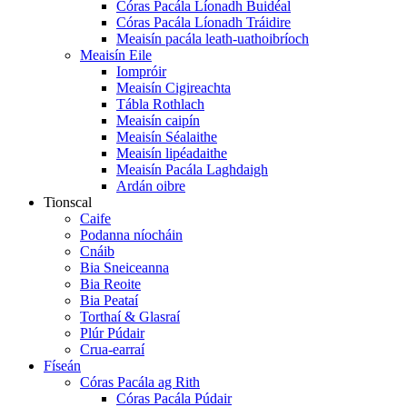
Córas Pacála Líonadh Buidéal
Córas Pacála Líonadh Tráidire
Meaisín pacála leath-uathoibríoch
Meaisín Eile
Iompróir
Meaisín Cigireachta
Tábla Rothlach
Meaisín caipín
Meaisín Séalaithe
Meaisín lipéadaithe
Meaisín Pacála Laghdaigh
Ardán oibre
Tionscal
Caife
Podanna níocháin
Cnáib
Bia Sneiceanna
Bia Reoite
Bia Peataí
Torthaí & Glasraí
Plúr Púdair
Crua-earraí
Físeán
Córas Pacála ag Rith
Córas Pacála Púdair