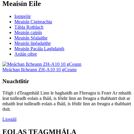
Meaisín Eile
Iompróir
Meaisín Cigireachta
Tábla Rothlach
Meaisín caipín
Meaisín Séalaithe
Meaisín lipéadaithe
Meaisín Pacála Laghdaigh
Ardán oibre
Meáchan Ilcheann ZH-A10 10 gCeann
Nuachtlitir
Téigh i dTeagmháil Linn le haghaidh an Fhreagra is Fearr Ar mhaith
leat tuilleadh eolais a fháil, is féidir linn an freagra a thabhairt duit ar
mhaith leat tuilleadh eolais a fháil, is féidir linn an freagra a thabhairt
duit.
Liostáil
EOLAS TEAGMHÁLA