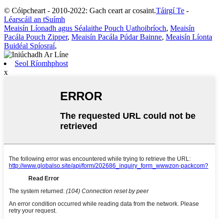
© Cóipcheart - 2010-2022: Gach ceart ar cosaint.
Táirgí Te
-
Léarscáil an tSuímh
Meaisín Líonadh agus Séalaithe Pouch Uathoibríoch
,
Meaisín
Pacála Pouch Zipper
,
Meaisín Pacála Púdar Bainne
,
Meaisín Líonta
Buidéal Spíosraí
,
Seol Ríomhphost
x