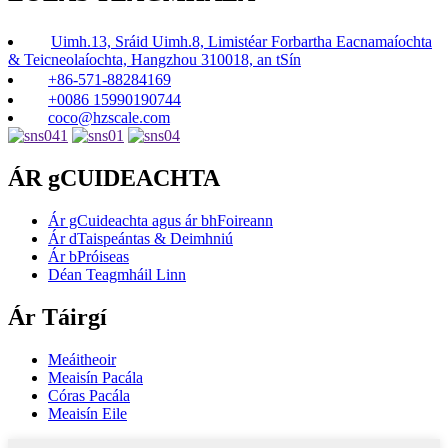
Uimh.13, Sráid Uimh.8, Limistéar Forbartha Eacnamaíochta
& Teicneolaíochta, Hangzhou 310018, an tSín
+86-571-88284169
+0086 15990190744
coco@hzscale.com
ÁR gCUIDEACHTA
Ár gCuideachta agus ár bhFoireann
Ár dTaispeántas & Deimhniú
Ár bPróiseas
Déan Teagmháil Linn
Ár Táirgí
Meáitheoir
Meaisín Pacála
Córas Pacála
Meaisín Eile