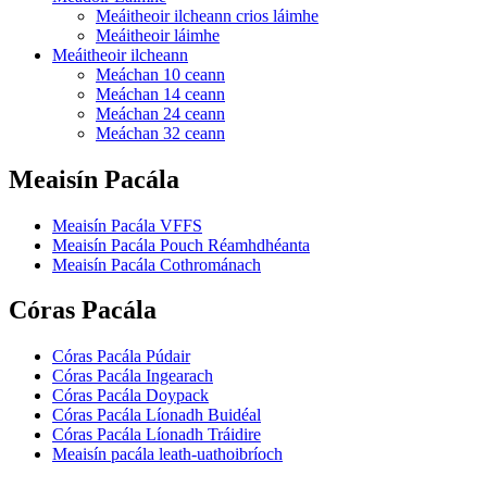
Meáitheoir ilcheann crios láimhe
Meáitheoir láimhe
Meáitheoir ilcheann
Meáchan 10 ceann
Meáchan 14 ceann
Meáchan 24 ceann
Meáchan 32 ceann
Meaisín Pacála
Meaisín Pacála VFFS
Meaisín Pacála Pouch Réamhdhéanta
Meaisín Pacála Cothrománach
Córas Pacála
Córas Pacála Púdair
Córas Pacála Ingearach
Córas Pacála Doypack
Córas Pacála Líonadh Buidéal
Córas Pacála Líonadh Tráidire
Meaisín pacála leath-uathoibríoch