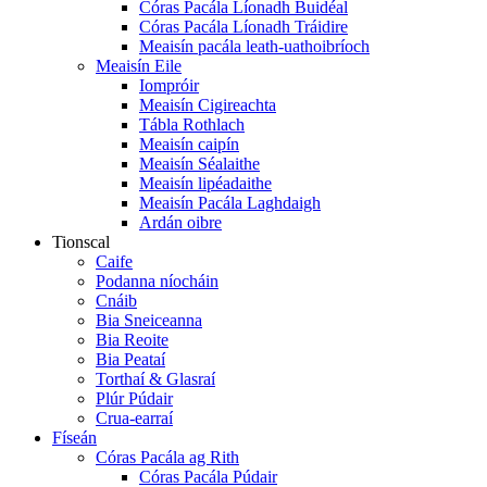
Córas Pacála Líonadh Buidéal
Córas Pacála Líonadh Tráidire
Meaisín pacála leath-uathoibríoch
Meaisín Eile
Iompróir
Meaisín Cigireachta
Tábla Rothlach
Meaisín caipín
Meaisín Séalaithe
Meaisín lipéadaithe
Meaisín Pacála Laghdaigh
Ardán oibre
Tionscal
Caife
Podanna níocháin
Cnáib
Bia Sneiceanna
Bia Reoite
Bia Peataí
Torthaí & Glasraí
Plúr Púdair
Crua-earraí
Físeán
Córas Pacála ag Rith
Córas Pacála Púdair