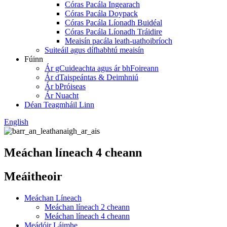
Córas Pacála Ingearach
Córas Pacála Doypack
Córas Pacála Líonadh Buidéal
Córas Pacála Líonadh Tráidire
Meaisín pacála leath-uathoibríoch
Suiteáil agus dífhabhtú meaisín
Fúinn
Ár gCuideachta agus ár bhFoireann
Ár dTaispeántas & Deimhniú
Ár bPróiseas
Ár Nuacht
Déan Teagmháil Linn
English
Meáchan líneach 4 cheann
Meáitheoir
Meáchan Líneach
Meáchan líneach 2 cheann
Meáchan líneach 4 cheann
Meádóir Láimhe