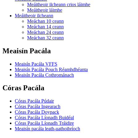
Meáitheoir ilcheann crios láimhe
Meáitheoir láimhe
Meáitheoir ilcheann
Meáchan 10 ceann
Meáchan 14 ceann
Meáchan 24 ceann
Meáchan 32 ceann
Meaisín Pacála
Meaisín Pacála VFFS
Meaisín Pacála Pouch Réamhdhéanta
Meaisín Pacála Cothrománach
Córas Pacála
Córas Pacála Púdair
Córas Pacála Ingearach
Córas Pacála Doypack
Córas Pacála Líonadh Buidéal
Córas Pacála Líonadh Tráidire
Meaisín pacála leath-uathoibríoch