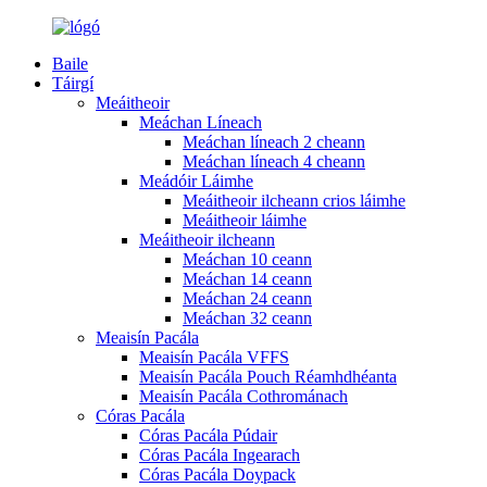
Baile
Táirgí
Meáitheoir
Meáchan Líneach
Meáchan líneach 2 cheann
Meáchan líneach 4 cheann
Meádóir Láimhe
Meáitheoir ilcheann crios láimhe
Meáitheoir láimhe
Meáitheoir ilcheann
Meáchan 10 ceann
Meáchan 14 ceann
Meáchan 24 ceann
Meáchan 32 ceann
Meaisín Pacála
Meaisín Pacála VFFS
Meaisín Pacála Pouch Réamhdhéanta
Meaisín Pacála Cothrománach
Córas Pacála
Córas Pacála Púdair
Córas Pacála Ingearach
Córas Pacála Doypack