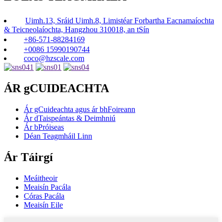
Uimh.13, Sráid Uimh.8, Limistéar Forbartha Eacnamaíochta
& Teicneolaíochta, Hangzhou 310018, an tSín
+86-571-88284169
+0086 15990190744
coco@hzscale.com
ÁR gCUIDEACHTA
Ár gCuideachta agus ár bhFoireann
Ár dTaispeántas & Deimhniú
Ár bPróiseas
Déan Teagmháil Linn
Ár Táirgí
Meáitheoir
Meaisín Pacála
Córas Pacála
Meaisín Eile