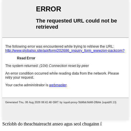
Scríobh do theachtaireacht anseo agus seol chugainn í