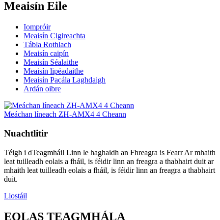
Meaisín Eile
Iompróir
Meaisín Cigireachta
Tábla Rothlach
Meaisín caipín
Meaisín Séalaithe
Meaisín lipéadaithe
Meaisín Pacála Laghdaigh
Ardán oibre
Meáchan líneach ZH-AMX4 4 Cheann
Nuachtlitir
Téigh i dTeagmháil Linn le haghaidh an Fhreagra is Fearr Ar mhaith
leat tuilleadh eolais a fháil, is féidir linn an freagra a thabhairt duit ar
mhaith leat tuilleadh eolais a fháil, is féidir linn an freagra a thabhairt
duit.
Liostáil
EOLAS TEAGMHÁLA