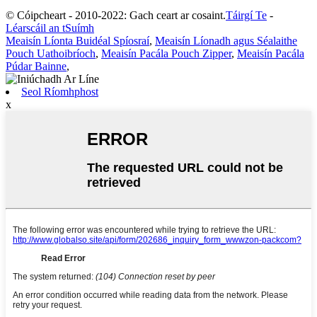
© Cóipcheart - 2010-2022: Gach ceart ar cosaint.
Táirgí Te
-
Léarscáil an tSuímh
Meaisín Líonta Buidéal Spíosraí
,
Meaisín Líonadh agus Séalaithe
Pouch Uathoibríoch
,
Meaisín Pacála Pouch Zipper
,
Meaisín Pacála
Púdar Bainne
,
Seol Ríomhphost
x