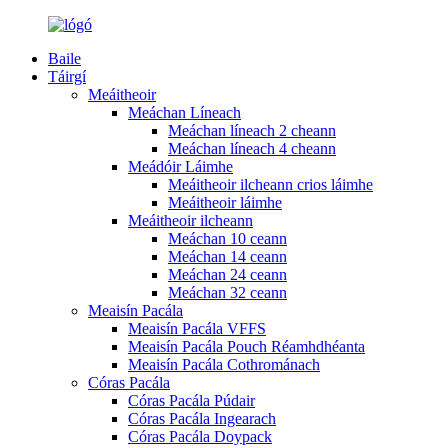
Baile
Táirgí
Meáitheoir
Meáchan Líneach
Meáchan líneach 2 cheann
Meáchan líneach 4 cheann
Meádóir Láimhe
Meáitheoir ilcheann crios láimhe
Meáitheoir láimhe
Meáitheoir ilcheann
Meáchan 10 ceann
Meáchan 14 ceann
Meáchan 24 ceann
Meáchan 32 ceann
Meaisín Pacála
Meaisín Pacála VFFS
Meaisín Pacála Pouch Réamhdhéanta
Meaisín Pacála Cothrománach
Córas Pacála
Córas Pacála Púdair
Córas Pacála Ingearach
Córas Pacála Doypack