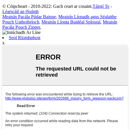
© Cóipcheart - 2010-2022: Gach ceart ar cosaint.
Táirgí Te
-
Léarscáil an tSuímh
Meaisín Pacála Púdar Bainne
,
Meaisín Líonadh agus Séalaithe
Pouch Uathoibríoch
,
Meaisín Líonta Buidéal Spíosraí
,
Meaisín
Pacála Pouch Zipper
,
Seol Ríomhphost
x