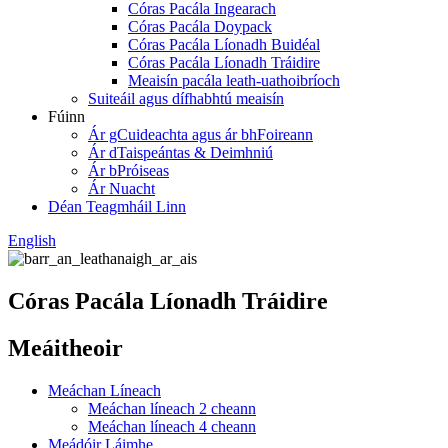
Córas Pacála Ingearach
Córas Pacála Doypack
Córas Pacála Líonadh Buidéal
Córas Pacála Líonadh Tráidire
Meaisín pacála leath-uathoibríoch
Suiteáil agus dífhabhtú meaisín
Fúinn
Ár gCuideachta agus ár bhFoireann
Ár dTaispeántas & Deimhniú
Ár bPróiseas
Ár Nuacht
Déan Teagmháil Linn
English
Córas Pacála Líonadh Tráidire
Meáitheoir
Meáchan Líneach
Meáchan líneach 2 cheann
Meáchan líneach 4 cheann
Meádóir Láimhe