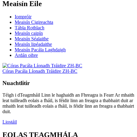
Meaisín Eile
Iompróir
Meaisín Cigireachta
Tábla Rothlach
Meaisín caipín
Meaisín Séalaithe
Meaisín lipéadaithe
Meaisín Pacála Laghdaigh
Ardán oibre
Córas Pacála Líonadh Tráidire ZH-BC
Nuachtlitir
Téigh i dTeagmháil Linn le haghaidh an Fhreagra is Fearr Ar mhaith
leat tuilleadh eolais a fháil, is féidir linn an freagra a thabhairt duit ar
mhaith leat tuilleadh eolais a fháil, is féidir linn an freagra a thabhairt
duit.
Liostáil
EOLAS TEAGMHÁLA