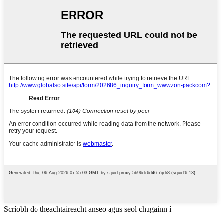
Scríobh do theachtaireacht anseo agus seol chugainn í