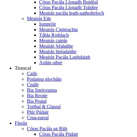
Córas Pacála Líonadh Buidéal
Córas Pacála Líonadh Tráidire
Meaisín pacála leath-uathoibríoch
Meaisín Eile
Iompróir
Meaisín Cigireachta
Tábla Rothlach
Meaisín caipín
Meaisín Séalaithe
Meaisín lipéadaithe
Meaisín Pacála Laghdaigh
Ardán oibre
Tionscal
Caife
Podanna níocháin
Cnáib
Bia Sneiceanna
Bia Reoite
Bia Peataí
Torthaí & Glasraí
Plúr Púdair
Crua-earraí
Físeán
Córas Pacála ag Rith
Córas Pacála Púdair