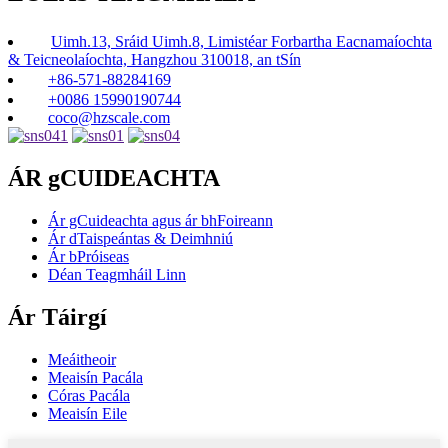
Uimh.13, Sráid Uimh.8, Limistéar Forbartha Eacnamaíochta
& Teicneolaíochta, Hangzhou 310018, an tSín
+86-571-88284169
+0086 15990190744
coco@hzscale.com
ÁR gCUIDEACHTA
Ár gCuideachta agus ár bhFoireann
Ár dTaispeántas & Deimhniú
Ár bPróiseas
Déan Teagmháil Linn
Ár Táirgí
Meáitheoir
Meaisín Pacála
Córas Pacála
Meaisín Eile