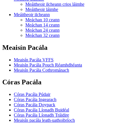
Meáitheoir ilcheann crios láimhe
Meáitheoir láimhe
Meáitheoir ilcheann
Meáchan 10 ceann
Meáchan 14 ceann
Meáchan 24 ceann
Meáchan 32 ceann
Meaisín Pacála
Meaisín Pacála VFFS
Meaisín Pacála Pouch Réamhdhéanta
Meaisín Pacála Cothrománach
Córas Pacála
Córas Pacála Púdair
Córas Pacála Ingearach
Córas Pacála Doypack
Córas Pacála Líonadh Buidéal
Córas Pacála Líonadh Tráidire
Meaisín pacála leath-uathoibríoch